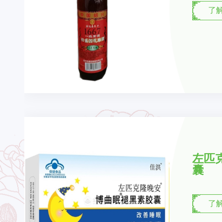
了
左匹
囊
了